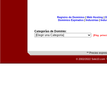
Registro de Dominios
|
Web Hosting
|
D
Dominios Expirados
|
Industrias
|
Indu
Categorías de Dominio:
[Pág. princi
** Precios expre
© 2002/2022 Solo10.com