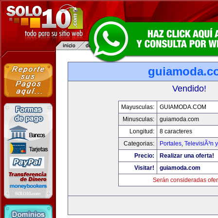
guiamoda.c
Vendido!
Mayusculas:
GUIAMODA.COM
Minusculas:
guiamoda.com
Longitud:
8 caracteres
Categorias:
Portales
,
TelevisiÃ³n 
Precio:
Realizar una oferta!
Visitar!
guiamoda.com
Serán consideradas ofer