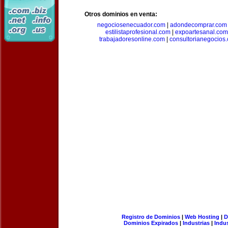
Otros dominios en venta:
negociosenecuador.com
|
adondecomprar.com
estilistaprofesional.com
|
expoartesanal.com
trabajadoresonline.com
|
consultorianegocios
Registro de Dominios
|
Web Hosting
|
D
Dominios Expirados
|
Industrias
|
Indu