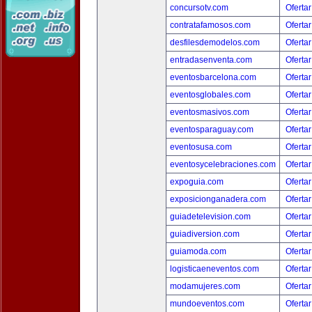
concursotv.com
Ofertar
contratafamosos.com
Ofertar
desfilesdemodelos.com
Ofertar
entradasenventa.com
Ofertar
eventosbarcelona.com
Ofertar
eventosglobales.com
Ofertar
eventosmasivos.com
Ofertar
eventosparaguay.com
Ofertar
eventosusa.com
Ofertar
eventosycelebraciones.com
Ofertar
expoguia.com
Ofertar
exposicionganadera.com
Ofertar
guiadetelevision.com
Ofertar
guiadiversion.com
Ofertar
guiamoda.com
Ofertar
logisticaeneventos.com
Ofertar
modamujeres.com
Ofertar
mundoeventos.com
Ofertar