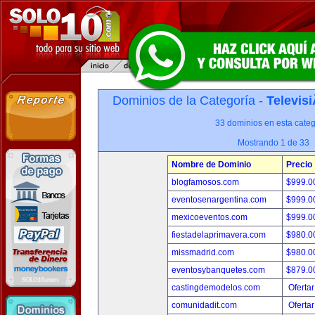
Dominios de la Categoría -
Televis
33 dominios en esta categ
Mostrando 1 de 33
Nombre de Dominio
Precio
blogfamosos.com
$999.
eventosenargentina.com
$999.
mexicoeventos.com
$999.
fiestadelaprimavera.com
$980.
missmadrid.com
$980.
eventosybanquetes.com
$879.
castingdemodelos.com
Ofertar
comunidadit.com
Ofertar